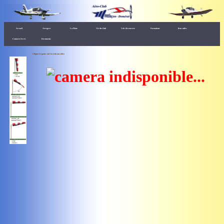
Accueil
Aerogest
La Flotte
Vie du Club
Vols découverte
Formations
liens utiles
Contacts/Accès
Documents
Cliquez ici pour voir la webcam vidéo